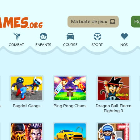
Ma boîte de jeux
COMBAT
ENFANTS
COURSE
SPORT
NOS
ÉQUILIBRE
BASKET
BATAILLE
BILLARD
SOCIÉTÉ
DÉFENSE
DINOSAURE
CONDUITE
ÉDUCATIF
ÉVASION
s
Ragdoll Gangs
Ping Pong Chaos
Dragon Ball: Fierce
Fighting 3
MATHS
LABYRINTHE
MONSTRE
MOTO
EN LIGNE