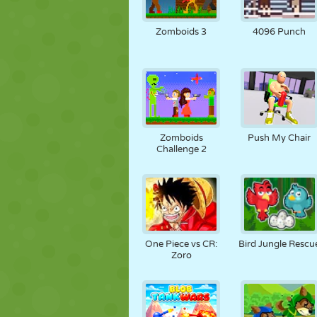
Zomboids 3
4096 Punch
Zomboids
Push My Chair
Challenge 2
One Piece vs CR:
Bird Jungle Rescu
Zoro