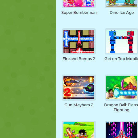
MARIONNETTES
PUZZLE
RÉACTION
Super Bomberman
Dino Ice Age
STRATÉGIE
CASCADE
TANK
Fire and Bombs 2
Get on Top Mobil
Gun Mayhem 2
Dragon Ball: Fierc
Fighting