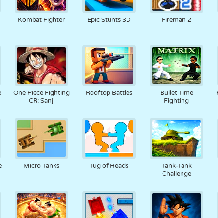
RÉTRO
ROBOT
POURSUITE
ÉCOLE
TIR
Kombat Fighter
Epic Stunts 3D
Fireman 2
TENNIS
MORPION
ÉCRAN TACTILE
TOUR
CAMION
e
One Piece Fighting
Rooftop Battles
Bullet Time
CR: Sanji
Fighting
e
Micro Tanks
Tug of Heads
Tank-Tank
Challenge