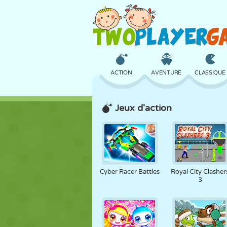
ACTION
AVENTURE
CLASSIQUE
Jeux d'action
3D
AVION
ALIEN
CHÂTEAU
ÉCHECS
CRAZY
Cyber Racer Battles
Royal City Clasher
3
FILLES
GOLF
SAUT