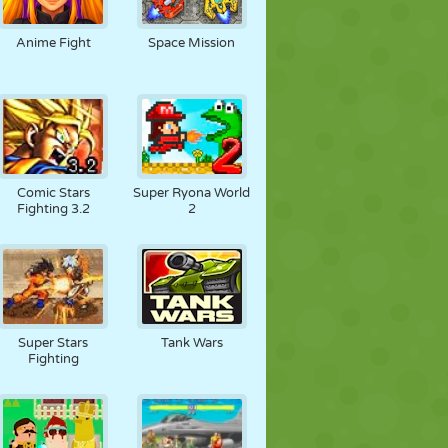
Anime Fight
Space Mission
Comic Stars
Super Ryona World
Fighting 3.2
2
Super Stars
Tank Wars
Fighting