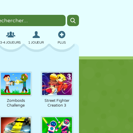
3-4 JOUEURS
1 JOUEUR
PLUS
BOMBER
NAVIGATEUR
VOITURE
VOL
NOURRITURE
AMUSANT
Zomboids
Street Fighter
Challenge
Creation 3
PIXEL ART
PLATEFORME
PISCINE