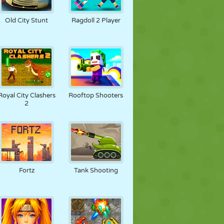
FOOT
ESPACE
STICKMAN
Old City Stunt
Ragdoll 2 Player
GUERRE
LUTTE
ZOMBIE
Royal City Clashers
Rooftop Shooters
2
Fortz
Tank Shooting