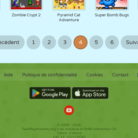
Zombie Crypt 2
Pyramid Cat
Super Bomb Bugs
Adventure
écédent
1
2
3
4
5
6
Suiv
Aide
Politique de confidentialité
Cookies
Contact
© 2008 - 2026
TwoPlayerGames.org is an initiative of RHM Interactive OÜ
Tallinn, Estonia
VAT: EE 102120545