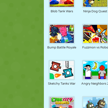
Blob Tank Wars
Ninja Dog Quest
Bump Battle Royale
Fuzzmon vs Rob
Sketchy Tanks War
Angry Neighbors 