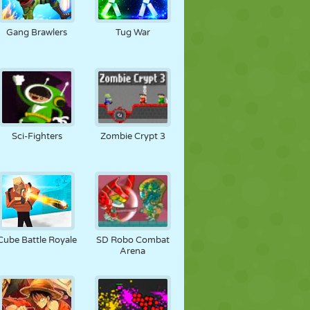
Gang Brawlers
Tug War
Sci-Fighters
Zombie Crypt 3
Cube Battle Royale
SD Robo Combat
Arena